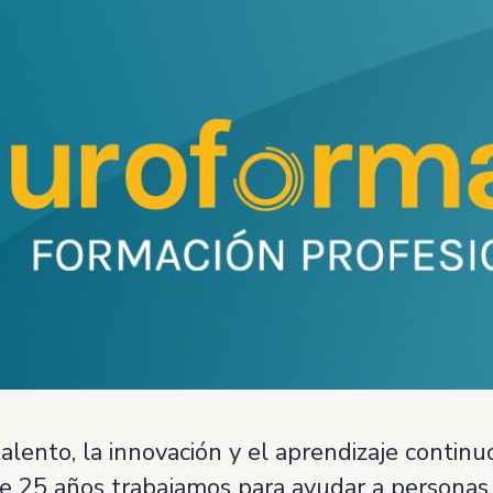
alento, la innovación y el aprendizaje conti
e 25 años trabajamos para ayudar a personas 