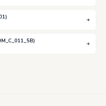
01)
OM_C_011_5B)